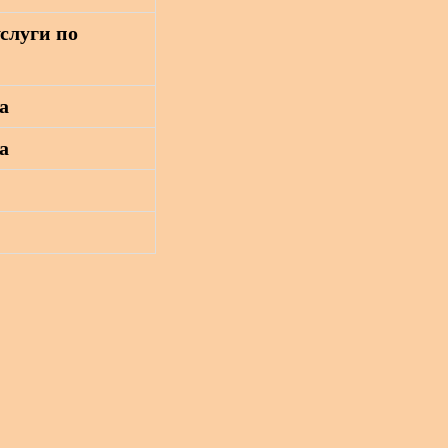
услуги по
а
а