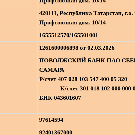
Профсоюзная дом. 10/14
420111, Республика Татарстан, г.о. 
Профсоюзная дом. 10/14
1655512570/165501001
1261600006898 от 02.03.2026
ПОВОЛЖСКИЙ БАНК ПАО СБЕР
САМАРА
Р/счет 407 028 103 547
К/счет 301 018 102 000 000 0
БИК 043601607
97614594
92401367000